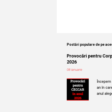
Postări populare de pe ace
Provocări pentru Corpu
2026
08 ianuarie
Începem u
an în car
anul alege
evoluția 
Vom urmăr
persoane,