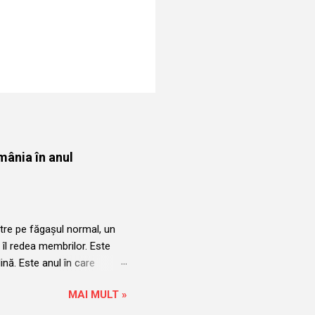
mânia în anul
tre pe făgașul normal, un
 îl redea membrilor. Este
plină. Este anul în care
ții a acelorași persoane.
MAI MULT »
uncții a acelorași
i profesional are dreptul de