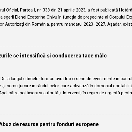
rul Oficial, Partea I, nr. 338 din 21 aprilie 2023, a fost publicată Hotă
 alegerii Elenei Ecaterina Chivu în funcția de președinte al Corpului Exp
lor Autorizați din România, pentru mandatul 2023–2027. Așadar, exis
eoretic, reguli la fel de clare privind succesiunea la vârful CECCAR. Tot 
 Ordonanța Guvernului nr. 65/1994 și Regulamentul de organizare și
președintelui este de patru ani, iar alegerea viitorului președinte tre
rea mandatului celui în funcție, pentru asigurarea continuității. Cu alt
urile se intensifică și conducerea tace mâlc
ă și nu este lăsată la bunul plac al conducerii. Și atunci întrebarea dev
e Conferința Națională a CECCAR din 2 aprilie 2026, nu au fost organi
inte al Corpului, pentru mandatul 20...
De-a lungul ultimelor luni, au avut loc o serie de evenimente în cadr
re și nemulțumire în rândul celor care activează în domeniul contabilităț
„Apel către politicieni și autorități: Interveniți în regim de urgență pent
in CECCAR!” , am subliniat faptul că membrii Consiliului Superior al
 acțiuni ce afectează grav atât imaginea profesiei contabile, cât și act
 săi. În special, am criticat atitudinea lui Șova Robert Aurelian, care,
i instituției și profesiei. În continuarea acestui demers, am primit o 
 Abuz de resurse pentru fonduri europene
tizor de integritate, care semnalează noi abuzuri și încălcări de proce