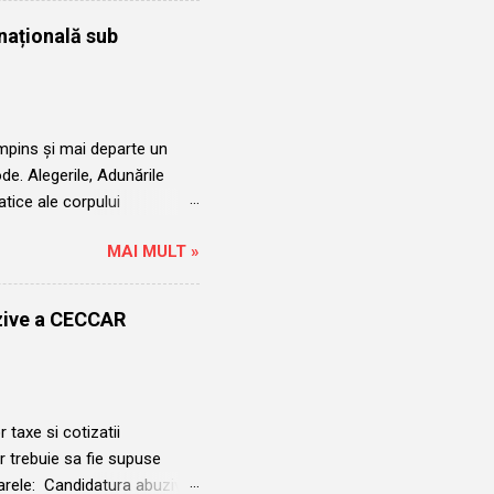
edintele ales ilegal Șova
națională sub
pte că a candidat ilegal în
sau să meargă mai departe
mpins și mai departe un
e. Alegerile, Adunările
tice ale corpului
ui Șova Robert Aurelian și a
MAI MULT »
nță în regulă. Alegerile
nui exercițiu ținut departe de
6 erau mediatizate în mod
uzive a CECCAR
nainte de termenul-limită.
Iar acolo unde au apărut mai
 taxe si cotizatii
 trebuie sa fie supuse
arele: Candidatura abuziva