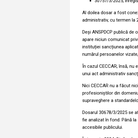
30757/3/2025, înregis
Al doilea dosar a fost cone
administrativ, cu termen la
Deși ANSPDCP publică de obic
apare niciun comunicat priv
instituției sancțiunea aplica
numărul persoanelor vizate
În cazul CECCAR, însă, nu e
unui act administrativ sancți
Nici CECCAR nu a făcut nici
profesioniștilor din domeni
supraveghere a standardelo
Dosarul 30678/3/2025 se afl
fie analizat în fond. Până la
accesibile publicului.