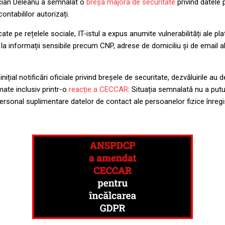
ucian Deleanu a semnalat o
breșă majoră de securitate
privind datele 
contabililor autorizați.
icate pe rețelele sociale, IT-istul a expus anumite vulnerabilități ale
a informații sensibile precum CNP, adrese de domiciliu și de email ale
nițial notificări oficiale privind breșele de securitate, dezvăluirile au 
ate inclusiv printr-o
reacție a CECCAR
: Situația semnalată nu a putut
ersonal suplimentare datelor de contact ale persoanelor fizice înregi