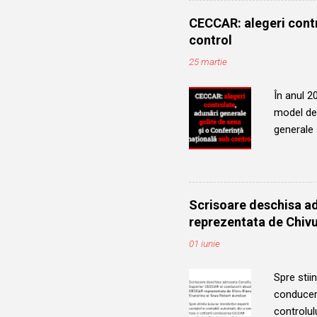
a partici
CECCAR: alegeri contr
Robert Au
control
anul 2025
25 martie
ocupând f
În anul 2
model de 
generale
profesion
complicit
pentru con
membrii C
Scrisoare deschisa a
real, au f
reprezentata de Chivu
Membrii n
01 iunie
multe cand
Spre stiin
conducere
controlu