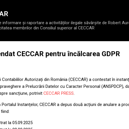
Treceți la conținutul principal
CAR
informare și raportare a activităților ilegale săvârșite de Robert Aur
citatea membrilor din Consiliul superior al CECCAR
dat CECCAR pentru încălcarea GDPR
 și Contabililor Autorizați din România (CECCAR) a contestat în insta
praveghere a Prelucrării Datelor cu Caracter Personal (ANSPDCP), da
pre sancțiune, potrivit
CECCAR PRESS
.
n Portalul Instanțelor, CECCAR a depus două acțiuni de anulare a pr
fiind:
trat la 05.09.2025