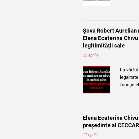
si ilegal
Nationala
mandate d
următorul
Șova Robert Aurelian n
neregulil
Elena Ecaterina Chivu
detinea f
legitimității sale
de Președ
22 aprilie
La vârful
legalitat
funcție e
mecanism 
Șova Robe
profesion
după ce 
Elena Ecaterina Chivu 
a cerut v
președinte al CECCAR
control. 
17 aprilie
adevărat,