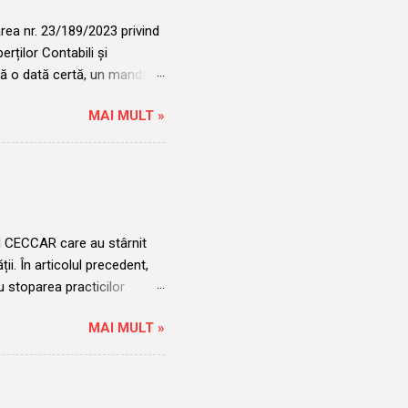
rârea nr. 23/189/2023 privind
erților Contabili și
tă o dată certă, un mandat
potrivit cadrului legal,
MAI MULT »
 funcționare al CECCAR,
buie făcută cu un an înainte
e cuvinte, regula nu este
ine inevitabilă: de ce,
zate alegeri pentru funcția
ul CECCAR care au stârnit
ii. În articolul precedent,
ru stoparea practicilor
 CECCAR rămân impasibili în
MAI MULT »
ivitatea zilnică a
 prin acțiunile sale, aduce
nouă comunicare din partea
duri grave în cadrul