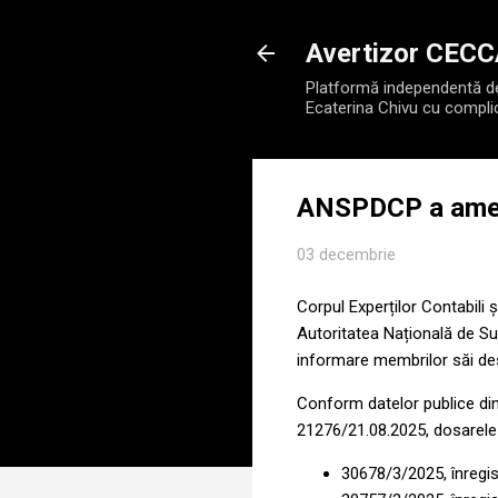
Avertizor CEC
Platformă independentă de 
Ecaterina Chivu cu compli
ANSPDCP a amen
03 decembrie
Corpul Experților Contabili
Autoritatea Națională de Su
informare membrilor săi des
Conform datelor publice di
21276/21.08.2025, dosarele 
30678/3/2025, înregis