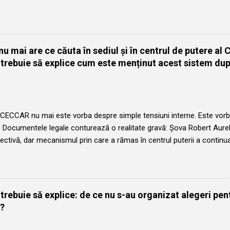
a a lui Sova Robert Aurelian, acesta neindeplinind conditiile legale pent
 CECCAR din 7 aprile 2025: Șova Robert Aurelian a fost ales în octo
e câte 4 ani. Cel de-al doilea mandat a încetat in octombrie 2022, 
ui președinte ales, domnul Bunea Ștefan, care a demisionat în febru
u mai are ce căuta în sediul și în centrul de putere al
or constate in contabilitatea CECCAR si ascunse de Sova Robert Aur
 trebuie să explice cum este menținut acest sistem du
unctia de vicepresedinte. Conform prevederilor legale, Șova Robert 
inte CECCAR începând cu octombrie 2026 și poate fi ales cu un an în
 CECCAR nu mai este vorba despre simple tensiuni interne. Este vorb
e. Documentele legale conturează o realitate gravă: Șova Robert Aurel
lectivă, dar mecanismul prin care a rămas în centrul puterii a continu
nu s-a construit singur. Firul evenimentelor descrie un plan pregătit 
rt Aurelian își anunța în cercurile de încredere continuitatea la con
al. Apoi, oricine a încercat să conducă efectiv a ieșit din joc. Ștefa
a vorbit despre reconstrucția din temelii a CECCAR. Alexandru Bune
trebuie să explice: de ce nu s-au organizat alegeri pen
erificări în contabilitatea organizației. În locul unei succesiuni normal
?
În acest punct intră decisiv în scenă Elena Ecaterina Chivu. Nu ca pr
 ci ca persoana care a asigurat acoperirea formală pentru o puter...