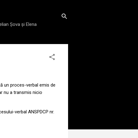
elian Șova și Elena
nță un proces-verbal emis de
r nu a transmis nicio
ocesului-verbal ANSPDCP nr.