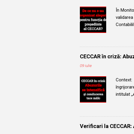
În Monito
validarea
Contabili
clar și, t
respectiv
mandatul 
de expira
CECCAR în criză: Abuz
facultativ
09 iulie
înainte d
de președ
Context: 
îngrijora
intitulat 
abuzive d
fața unor
membrilor
prejudici
Verificari la CECCAR:
unui aver