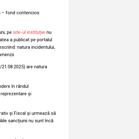
24 – fond contencios
uni, pe
site-ul instituției
nu
tea a publicat pe portalul
scriind: natura incidentului,
amenzii.
6/21.08.2025) are natura
ndere în rândul
 reprezentare și
ativ și Fiscal și urmează să
iile sancțiunii nu sunt încă