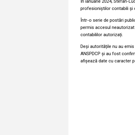
În ianuarie 2024, Stefan-L
profesioniștilor contabili și 
Într-o serie de postări publ
permis accesul neautorizat l
contabililor autorizați.
Deși autoritățile nu au emis i
ANSPDCP și au fost confirm
afișează date cu caracter p