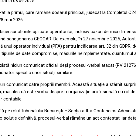
trat la 08.09.2025
xat la primul, care rămâne dosarul principal, judecat la Completul C
 28 mai 2026.
ei sancțiunile aplicate operatorilor, inclusiv cazuri de mici dimensi
ind sancționarea CECCAR. De exemplu, în 27 noiembrie 2025, Autorita
tă unui operator individual (PFA) pentru încălcarea art. 32 din GDPR, de
, tipurile de date compromise, măsurile neimplementate, cuantumul 
xistă niciun comunicat oficial, deși procesul-verbal atacat (PV 2127
onator specific unor situații similare.
un comunicat către propriii membri. Această situație a stârnit surpri
u, mai ales că este vorba despre o organizație profesională cu rol de
r contabile.
ă pe rolul Tribunalului București – Secția a II-a Contencios Administr
 o soluție definitivă, procesul-verbal rămâne un act contestat, iar detal