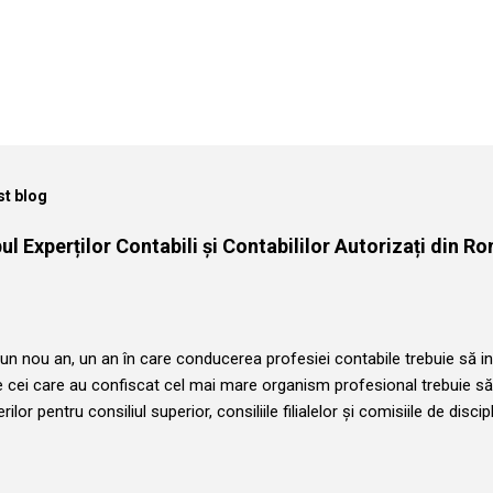
st blog
l Experților Contabili și Contabililor Autorizați din Ro
n nou an, un an în care conducerea profesiei contabile trebuie să in
e cei care au confiscat cel mai mare organism profesional trebuie să
rilor pentru consiliul superior, consiliile filialelor și comisiile de disci
normală și legală a organismului nu poate permite succedarea pe func
i și vom comunica membrilor organismului perpetuarea rotației în f
 atât la nivel central cât și la nivel local. Fiecare membru al Corpulu