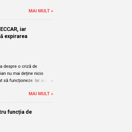
ru a fi validat de Conferinta
MAI MULT »
mbrie 2014 și a avut două
când a început mandatul
arie 2023 in urma
 CECCAR, iar
elian care in acel moment
pă expirarea
Aurelian putea ocupa funcția
ain...
a despre o criză de
ian nu mai deține nicio
at să funcționeze. Iar acest
din timp. Încă din 2021,
MAI MULT »
ducerea Corpului
n Mihu a devenit incomod
a a devenit incomod după ce
tru funcția de
e, s-a instalat o formulă de
eședinte care a condus cu