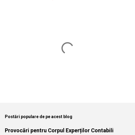
T
r
i
m
Postări populare de pe acest blog
i
t
Provocări pentru Corpul Experților Contabili
e