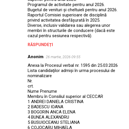
Programul de activitate pentru anul 2026.
Bugetul de venituri și cheltuieli pentru anul 2026.
Raportul Comisiei superioare de disciplină
privind activitatea desfășurată în 2025.
Diverse, inclusiv validarea sau alegerea unor
membri în structurile de conducere (dacă este
cazul pentru sesiunea respectivă).
RĂSPUNDEȚI
Anonim
26 martie, 2026 09:55
Anexa la Procesul verbal nr. 1595 din 25.03.2026
Lista candidaţilor admiși în urma procesului de
nominalizare
Nr.
crt.
Nume Prenume
Membru în Consiliul superior al CECCAR
1 ANDREI DANIELA CRISTINA
2 BADESCU IOANA
3 BOGORIN ANCA ELENA
4 BUNEA ALEXANDRU
5 BUSUIOCEANU STELIANA
6 COJOCARU MIHAELA