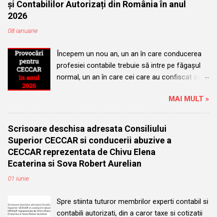
și Contabililor Autorizați din România în anul
ț
i
2026
u
08 ianuarie
n
c
o
Începem un nou an, un an în care conducerea
m
profesiei contabile trebuie să intre pe făgașul
e
n
normal, un an în care cei care au confiscat cel
t
mai mare organism profesional trebuie să îl
a
MAI MULT »
redea membrilor. Este anul alegerilor pentru
r
i
consiliul superior, consiliile filialelor și comisiile
u
de disciplină. Este anul în care evoluția normală
Scrisoare deschisa adresata Consiliului
și legală a organismului nu poate permite
Superior CECCAR si conducerii abuzive a
succedarea pe funcții a acelorași persoane.
CECCAR reprezentata de Chivu Elena
Vom urmări și vom comunica membrilor
Ecaterina si Sova Robert Aurelian
organismului perpetuarea rotației în funcții a
01 iunie
acelorași persoane, atât la nivel central cât și la
nivel local. Fiecare membru al Corpului
Spre stiinta tuturor membrilor experti contabil si
profesional are dreptul de a participa la
contabili autorizati, din a caror taxe si cotizatii
conducerea acestuia, în mod democratic. Este