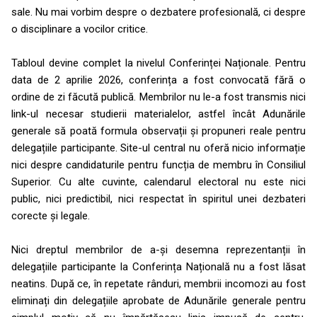
sale. Nu mai vorbim despre o dezbatere profesională, ci despre
o disciplinare a vocilor critice.
Tabloul devine complet la nivelul Conferinței Naționale. Pentru
data de 2 aprilie 2026, conferința a fost convocată fără o
ordine de zi făcută publică. Membrilor nu le-a fost transmis nici
link-ul necesar studierii materialelor, astfel încât Adunările
generale să poată formula observații și propuneri reale pentru
delegațiile participante. Site-ul central nu oferă nicio informație
nici despre candidaturile pentru funcția de membru în Consiliul
Superior. Cu alte cuvinte, calendarul electoral nu este nici
public, nici predictibil, nici respectat în spiritul unei dezbateri
corecte și legale.
Nici dreptul membrilor de a-și desemna reprezentanții în
delegațiile participante la Conferința Națională nu a fost lăsat
neatins. După ce, în repetate rânduri, membrii incomozi au fost
eliminați din delegațiile aprobate de Adunările generale pentru