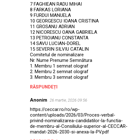
7 FAGHIEAN RADU MIHAI
8 FARKAS LORIANA
9 FURDUI MANUELA
10 GEORGESCU IOANA CRISTINA
11 GROSANU ADRIAN
12 NICORESCU OANA GABRIELA
13 PETROIANU CONSTANTA
14 SAVU LUCIAN-DOREL
15 SEVERIN SILVIU CATALIN
Comitetul de nominalizare
Nr. Nume Prenume Semnătura
1. Membru 1 semnat olograf
2. Membru 2 semnat olograf
3. Membru 3 semnat olograf
RĂSPUNDEȚI
Anonim
26 martie, 2026 09:56
https://ceccar.ro/ro/wp-
content/uploads/2026/03/Proces-verbal-
privind-nominalizarea-candidatilor-la-functia-
de-membru-al-Consiliului-superior-al-CECCAR-
mandat-2026-2030-si-anexa-la-PV.pdf