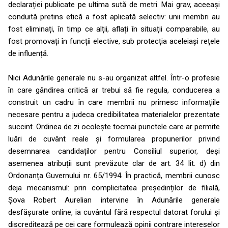
declarației publicate pe ultima sută de metri. Mai grav, aceeași
conduită pretins etică a fost aplicată selectiv: unii membri au
fost eliminați, în timp ce alții, aflați în situații comparabile, au
fost promovați în funcții elective, sub protecția aceleiași rețele
de influență.
Nici Adunările generale nu s-au organizat altfel. Într-o profesie
în care gândirea critică ar trebui să fie regula, conducerea a
construit un cadru în care membrii nu primesc informațiile
necesare pentru a judeca credibilitatea materialelor prezentate
succint. Ordinea de zi ocolește tocmai punctele care ar permite
luări de cuvânt reale și formularea propunerilor privind
desemnarea candidaților pentru Consiliul superior, deși
asemenea atribuții sunt prevăzute clar de art. 34 lit. d) din
Ordonanța Guvernului nr. 65/1994. În practică, membrii cunosc
deja mecanismul: prin complicitatea președinților de filială,
Șova Robert Aurelian intervine în Adunările generale
desfășurate online, ia cuvântul fără respectul datorat forului și
discreditează pe cei care formulează opinii contrare intereselor