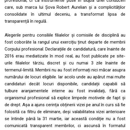
profesional, ci ca instrumente puse în slujba unei conduceri
care, sub marca lui Șova Robert Aurelian și a complicităților
consolidate în ultimul deceniu, a transformat lipsa de
transparență în regulă.
Alegerile pentru consiliile filialelor și comisiile de disciplină au
fost coborâte la rangul unui exercițiu ținut departe de membrii
Corpului profesional. Declarațiile de candidatură, care înainte de
2016 erau mediatizate în mod real, au fost publicate pe site-
urile filialelor târziu, discret și cu numai 3 zile înainte de
termenul-limită. Membrii nu au fost informați nici măcar asupra
numărului de locuri eligibile. Iar acolo unde au apărut mai multe
candidaturi decât locuri disponibile, candidații capabili să
tulbure aranjamentele interne au fost invalidați, fără ca
organismul profesional să explice limpede motivele de fapt și
de drept. Așa a ajuns cerința obținerii vizei pe anul în curs să fie
folosită ca filtru de eliminare, deși valabilitatea vizei anterioare
se întinde până la 31 martie, iar această condiție nu a fost
comunicată transparent membrilor, ci ascunsă în formatul