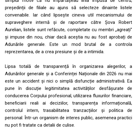
simplul motiv că nu împărtășeau linia impusă de centru,
președinții de filiale au ajuns să selecteze dinainte listele
convenabile. Iar când lipsește cineva util mecanismului de
supraveghere internă și de raportare către Șova Robert
Aurelian, listele sunt refăcute, completate cu membri „agreați”
și impuse din nou, chiar dacă aceștia nu au fost aprobați de
Adunările generale. Este un mod brutal de a controla
reprezentarea, de a crea presiune și de a intimida.
Lipsa totală de transparență în organizarea alegerilor, a
Adunărilor generale și a Conferinței Naționale din 2026 nu mai
este un accident și nici o simplă disfuncție administrativă. Ea
pune în discuție legitimitatea activităților desfășurate de
conducerea Corpului profesional, utilizarea fluxurilor financiare,
beneficiarii reali ai deciziilor, transparența informațională,
controlul intern, trasabilitatea tranzacțiilor și politica de
personal. Într-un organism de interes public, asemenea practici
nu pot fi tratate ca detalii de culise.