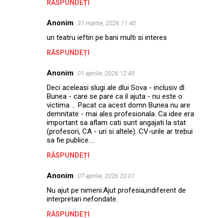
RĂSPUNDEȚI
Anonim
31 martie, 2026 11:40
un teatru ieftin pe bani multi si interes
RĂSPUNDEȚI
Anonim
01 aprilie, 2026 12:45
Deci aceleasi slugi ale dlui Sova - inclusiv dl
Bunea - care se pare ca il ajuta - nu este o
victima … Pacat ca acest domn Bunea nu are
demnitate - mai ales profesionala. Ca idee era
important sa aflam cati sunt angajati la stat
(profesori, CA - uri si altele). CV-urile ar trebui
sa fie publice….
RĂSPUNDEȚI
Anonim
07 aprilie, 2026 20:01
Nu ajut pe nimeni.Ajut profesia,indiferent de
interpretari nefondate.
RĂSPUNDEȚI