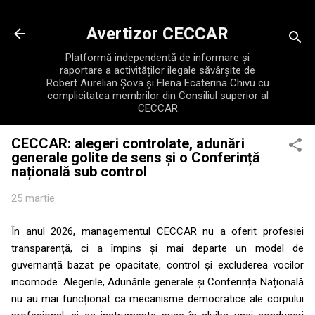
Treceți la conținutul principal
Avertizor CECCAR
Platformă independentă de informare și
raportare a activităților ilegale săvârșite de
Robert Aurelian Șova și Elena Ecaterina Chivu cu
complicitatea membrilor din Consiliul superior al
CECCAR
CECCAR: alegeri controlate, adunări
generale golite de sens și o Conferință
națională sub control
25 martie
În anul 2026, managementul CECCAR nu a oferit profesiei
transparență, ci a împins și mai departe un model de
guvernanță bazat pe opacitate, control și excluderea vocilor
incomode. Alegerile, Adunările generale și Conferința Națională
nu au mai funcționat ca mecanisme democratice ale corpului