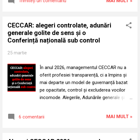
cuvinte, astăzi este un simplu memb...
MAI MULT »
Trimiteți un comentariu
exercitare a profesiei pe anul în curs, până la
data de 31 martie a.c. Conform informațiilor
oficiale (site-ului CECCAR,
CECCAR: alegeri controlate, adunări
https://ceccar.ro/ro/?page_id=97) la ora la
generale golite de sens și o
care are loc Conferința Națională, Șova
Conferință națională sub control
Robert Aurelian nu are viza anuală de
exercitare a profesiei și nu îndeplinește
25 martie
condițiile legale pentru a participa la
Conferința Națională. Prin urmare, participă
În anul 2026, managementul CECCAR nu a
fără drept! Ce înseamnă asta? Înseamnă că
oferit profesiei transparență, ci a împins și
cel care defăimează, amenință și
mai departe un model de guvernanță bazat
sancționează membrii organismului
pe opacitate, control și excluderea vocilor
profesional nu și-a plătit cotizația și nu și-a
incomode. Alegerile, Adunările generale și
depus Raportul de activitate! Mai mult, la
Conferința Națională nu au mai funcționat ca
Conferința Națională de astăzi, Șova Robert
mecanisme democratice ale corpului
Aurelian se va autodesemna președinte pe
MAI MULT »
6 comentarii
profesional, ci ca instrumente puse în slujba
următorii 8 ani, în urma unu...
unei conduceri care, sub marca lui Șova
Robert Aurelian și a complicităților