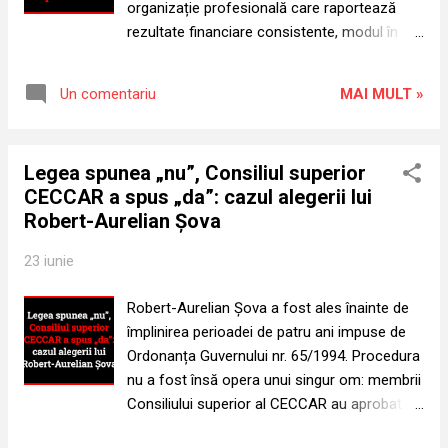
organizație profesională care raportează
oficial în conducerea CECCAR ? Sursa:
rezultate financiare consistente, modul în
CECCAR TV, București, 13 iulie 2026 Când
care este organizată ediția din 2026 a Zilei
reprezentarea profesională întâlnește
Naționale a Contabilului Român ridică o
influența politică Profesiile liberale sunt
MAI MULT »
Un comentariu
întrebare legitimă: asistăm la o politică de
autonome tocmai pentru a proteja
prudență financiară justificată sau la o formă
independența exercitării profesiei ș...
de austeritate aplicată chiar evenimentului
Legea spunea „nu”, Consiliul superior
dedicat membrilor? Resursele organizației
CECCAR a spus „da”: cazul alegerii lui
sunt formate din contribuțiile acestora, iar
Robert-Aurelian Șova
performanța financiară ar trebui evaluată nu
doar prin mărimea excedentului, ci și prin
23 iunie
modul în care resursele acumulate se întorc,
direct sau indirect, în folosul profesiei și al
Robert-Aurelian Șova a fost ales înainte de
celor care o susțin. Prudența financiară este
împlinirea perioadei de patru ani impuse de
necesară și nimeni nu poate contesta
Ordonanța Guvernului nr. 65/1994. Procedura
obligația unei administrări riguroase. Dar
nu a fost însă opera unui singur om: membrii
prudența nu înseamnă acumulare fără
Consiliului superior al CECCAR au aprobat și
explicație. Când excedentele cresc, iar
au pus în mișcare mecanismul electoral prin
beneficiile vizibile pentru membri se restrâng,