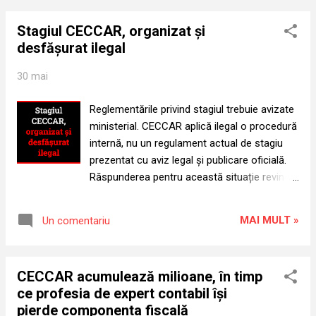
Contabili și Contabililor Autorizați din
Stagiul CECCAR, organizat și
România pe site-ul Ministerului Finanțelor nu
desfășurat ilegal
mai poate fi tratată ca o simplă formalitate
contabilă. Cifrele indică o disproporție
30 mai
majoră între resursele colectate de la
membri și nivelul cheltuielilor efectiv
Reglementările privind stagiul trebuie avizate
necesare pentru funcționarea organismului
ministerial. CECCAR aplică ilegal o procedură
profesional. Într-o organizație profesională
internă, nu un regulament actual de stagiu
de interes public, fără scop patrimonial,
prezentat cu aviz legal și publicare oficială.
excedentul poate fi firesc numai atunci când
Răspunderea pentru această situație revine
este temporar, explicat și legat de proiecte
direct conducerii CECCAR, respectiv
clare. Când însă excedentul devine masiv,
președintelui Chivu Elena Ecaterina și
repetitiv și insuficient explicat, întrebarea nu
MAI MULT »
Un comentariu
Consiliului superior. Aceștia nu pot accepta
mai este contabilă, ci instituțională: de ce
aplicarea unor proceduri interne care produc
su...
efecte asupra accesului la profesie, în lipsa
CECCAR acumulează milioane, în timp
prezentării publice a regulamentului actual de
ce profesia de expert contabil își
stagiu avizat și publicat potrivit legii. Dacă
pierde componenta fiscală
regulamentul există, acesta trebuie publicat