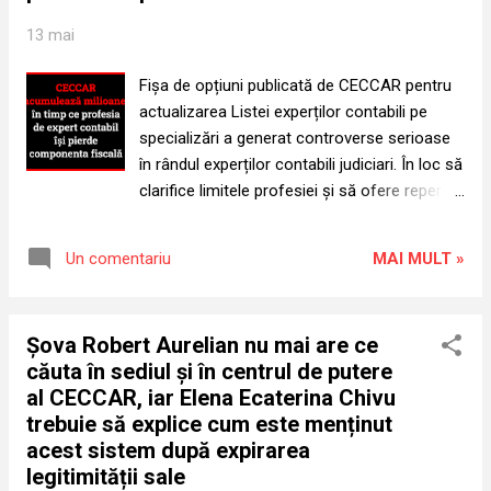
imediat; dacă nu este prezentat public,
13 mai
conducerea CECCAR trebuie să răspundă
legal pentru aplicarea unor proceduri ilegale
Fișa de opțiuni publicată de CECCAR pentru
într-o etapă esențială a accesului la profesia
actualizarea Listei experților contabili pe
contabilă. Problema stagiului CECCAR nu
specializări a generat controverse serioase
este una de abordare administrativă internă,
în rândul experților contabili judiciari. În loc să
ci de temei legal. Accesul la profesia de
clarifice limitele profesiei și să ofere repere
expert contabil și contabil autorizat este
sigure pentru exercitarea activității,
reglementat prin OG nr. 65/1994, iar stagiul
documentul ridică întrebări privind
este parte integrantă a acestui acces....
MAI MULT »
Un comentariu
competențele, temeiul legal și riscurile la
care pot fi expuși membrii. Problema
principală privește includerea specializării
Șova Robert Aurelian nu mai are ce
„Fiscalitate”, poziția 70, în fișa de opțiuni a
căuta în sediul și în centrul de putere
experților contabili. Ghidul specializărilor
al CECCAR, iar Elena Ecaterina Chivu
expertizei tehnice judiciare, întocmit de către
trebuie să explice cum este menținut
Ministerul Justiției, în parteneriat cu
acest sistem după expirarea
Parchetul de pe lângă Înalta Curte de Casație
legitimității sale
și Justiție și Tribunalul București, în cadrul