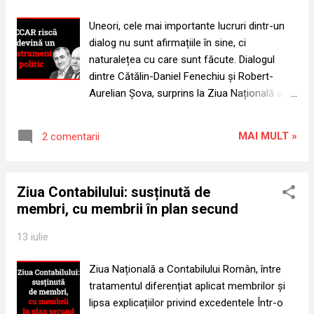
Argumentația sa explică faptul că
Regulamentul de organizare și funcționare al
Uneori, cele mai importante lucruri dintr-un
CECCAR permite alegerea viitorului
dialog nu sunt afirmațiile în sine, ci
președinte cu un an înainte, pentru a asigura
naturalețea cu care sunt făcute. Dialogul
„continuitatea instituțională”. Doar că
dintre Cătălin-Daniel Fenechiu și Robert-
alegerea unui succesor nu înseamnă
Aurelian Șova, surprins la Ziua Națională a
evacuarea automată a celui aflat în funcție.
Contabilului Român, reprezintă unul dintre
În orice organizație, succesiunea la
aceste momente. Prezent la eveniment,
conducere presupune o ordine juridică și
MAI MULT »
2 comentarii
senatorul Daniel Fenechiu (PNL) afirmă: „I-
procedurală clară: alegerea – momentul în
am lăsat un mesaj domnului Șova: așteptăm
care este desemnat viitorul titular; î...
CECCAR-ul în Uniunea Profesiilor Liberale,
Ziua Contabilului: susținută de
așteptăm decizia statutară și să ne apucăm
membri, cu membrii în plan secund
de treabă” . Răspunsul lui Șova vine imediat,
fără ezitare: „CECCAR-ul va face parte din
13 iulie
această uniune… și sperăm cât mai curând” .
Dacă decizia statutară urma să fie luată
Ziua Națională a Contabilului Român, între
ulterior, de unde această certitudine? Și de
tratamentul diferențiat aplicat membrilor și
ce această garanție este cerută și oferită
lipsa explicațiilor privind excedentele Într-o
între liderul UPLR și o persoană fără mandat