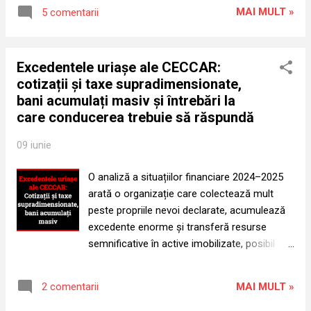
care candidatura a fost verificată, admisă și
întrebarea legitimă nu privește ex...
MAI MULT »
5 comentarii
supusă votului. Robert-Aurelian Șova a
condus CECCAR timp de două mandate
consecutive, din octombrie 2014 până în
Excedentele uriașe ale CECCAR:
octombrie 2022. Potrivit Ordonanței
cotizații și taxe supradimensionate,
Guvernului nr. 65/1994, el putea fi reales
bani acumulați masiv și întrebări la
președinte numai după o pauză de patru ani,
care conducerea trebuie să răspundă
respectiv începând din octombrie 2026.
Regula celor patru ani Articolul 32 alineatul
09 iunie
(6) din Ordonanța Guvernului nr. 65/1994
prevede exact: „Președintele Consiliului
O analiză a situațiilor financiare 2024–2025
superior este ales prin vot secret pentru un
arată o organizație care colectează mult
mandat de 4 ani. Președintele [...] poate fi
peste propriile nevoi declarate, acumulează
reales după cel puțin o perioadă egală cu cea
excedente enorme și transferă resurse
a unui mandat.” Cum mandatul este de patru
semnificative în active imobilizate, posibil
ani, Șova nu putea fi reales înainte de
inclusiv în imobilizări financiare, fără o
împlinirea celor patru ani de la încetarea
explicație publică suficientă privind destinația
mandatului pre...
MAI MULT »
2 comentarii
banilor membrilor. Recenta publicare a
situațiilor financiare ale Corpului Experților