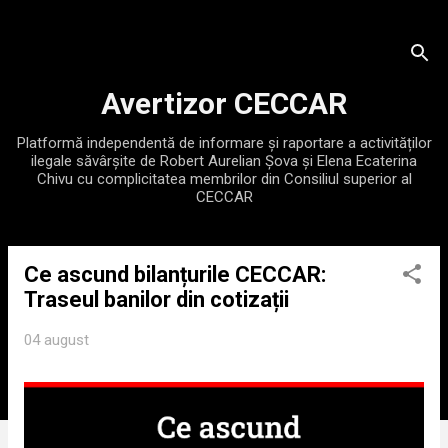
Treceți la conținutul principal
Avertizor CECCAR
Platformă independentă de informare și raportare a activităților
ilegale săvârșite de Robert Aurelian Șova și Elena Ecaterina
Chivu cu complicitatea membrilor din Consiliul superior al
CECCAR
Ce ascund bilanțurile CECCAR:
P
Traseul banilor din cotizații
o
s
04 august
t
ă
r
i