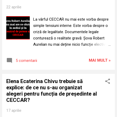
proiectului cu finanțare europeană cod
22 aprilie
SIPOCA 639, menționează la pag 335 faptul
că pentru specializarea nr. 70 - Fiscalitate,
La vârful CECCAR nu mai este vorba despre
entitatea competentă în domeniu este
simple tensiuni interne. Este vorba despre o
Camera Consultanților Fiscali. Întrebarea
criză de legalitate. Documentele legale
este firească: dacă entitatea competentă
conturează o realitate gravă: Șova Robert
pentru specializarea „Fiscalitate” este ...
Aurelian nu mai deține nicio funcție electivă,
dar mecanismul prin care a rămas în centrul
puterii a continuat să funcționeze. Iar acest
MAI MULT »
5 comentarii
mecanism nu s-a construit singur. Firul
evenimentelor descrie un plan pregătit din
timp. Încă din 2021, Șova Robert Aurelian își
Elena Ecaterina Chivu trebuie să
anunța în cercurile de încredere continuitatea
explice: de ce nu s-au organizat
la conducerea Corpului profesional. Apoi,
alegeri pentru funcția de președinte al
oricine a încercat să conducă efectiv a ieșit
CECCAR?
din joc. Ștefan Mihu a devenit incomod după
ce a vorbit despre reconstrucția din temelii a
17 aprilie
CECCAR. Alexandru Bunea a devenit