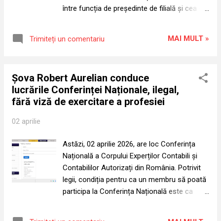
conducerii. Și atunci întrebarea devine
între funcția de președinte de filială și cea de
inevitabilă: de ce, înainte de Conferința
membru în Consiliul Superior și invers, iar
Națională a CECCAR din 2 aprilie 2026, nu au
schimbarea de la vârf seamănă mai mult cu
fost organizate alegeri pentru funcția de
MAI MULT »
Trimiteți un comentariu
o permutare internă decât cu o reînnoire
președinte al Corpului, pentru mandatul 20...
reală a conducerii. Persoane special
selectate au trecut, în timp, dintr-o poziție în
Șova Robert Aurelian conduce
alta în interiorul aceluiași nucleu de putere
lucrările Conferinței Naționale, ilegal,
(exemplu: Brașov, Cluj, Galați, Mureș etc). Dar
fără viză de exercitare a profesiei
miza nu mai este doar această rotație! Miza
este alta, mult mai gravă: din documentele
02 aprilie
publicate de organism rezultă că, astăzi, nici
Șova Robert Aurelian, nici Chivu Elena
Astăzi, 02 aprilie 2026, are loc Conferința
Ecaterina nu mai fac parte din conducerea
Națională a Corpului Experților Contabili și
centrală a CECCAR! În cazul lui Șova Robert
Contabililor Autorizați din România. Potrivit
Aurelian, lucrurile sunt greu de întors din
legii, condiția pentru ca un membru să poată
condei. Șova a fost ales membru în Consiliul
participa la Conferința Națională este ca
Superior în aprilie 2022, iar acel mandat de
acesta să-și fi îndeplinit toate obligațiile față
patru ani a încetat în aprilie 2026. Cu alte
de Corp și să fi obținut viza anuală de