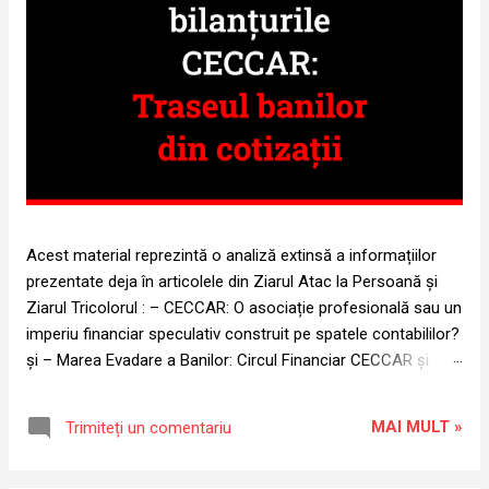
Acest material reprezintă o analiză extinsă a informațiilor
prezentate deja în articolele din Ziarul Atac la Persoană și
Ziarul Tricolorul : – CECCAR: O asociație profesională sau un
imperiu financiar speculativ construit pe spatele contabililor?
și – Marea Evadare a Banilor: Circul Financiar CECCAR și
Magicienii Bilanțului Invizibil . O analiză amănunțită a
bilanțurilor contabile depuse de CECCAR la ANAF în ultimul
MAI MULT »
Trimiteți un comentariu
deceniu scoate la iveală o realitate șocantă. Sub paravanul
unei asociații profesionale austere, CECCAR a fost