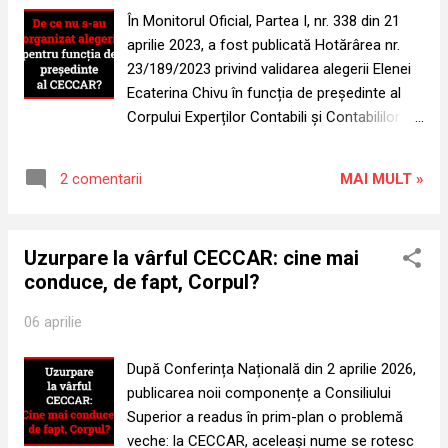
incomod după ce a cerut verificări în
În Monitorul Oficial, Partea I, nr. 338 din 21
contabilitatea organizației. În locul unei
aprilie 2023, a fost publicată Hotărârea nr.
succesiuni normale, s-a instalat o formulă
23/189/2023 privind validarea alegerii Elenei
de control. În acest punct intră decisiv în
Ecaterina Chivu în funcția de președinte al
scenă Elena Ecaterina Chivu. Nu ca
Corpului Experților Contabili și Contabililor
președinte care a condus cu adevărat, ci ca
Autorizați din România, pentru mandatul
persoana care a asigurat acoperirea formală
2023–2027. Așadar, există o dată certă, un
pentru o puter...
MAI MULT »
2 comentarii
mandat clar și, teoretic, reguli la fel de clare
privind succesiunea la vârful CECCAR. Tot
potrivit cadrului legal, respectiv Ordonanța
Uzurpare la vârful CECCAR: cine mai
Guvernului nr. 65/1994 și Regulamentul de
conduce, de fapt, Corpul?
organizare și funcționare al CECCAR,
mandatul președintelui este de patru ani, iar
06 aprilie
alegerea viitorului președinte trebuie făcută
cu un an înainte de expirarea mandatului
După Conferința Națională din 2 aprilie 2026,
celui în funcție, pentru asigurarea
publicarea noii componențe a Consiliului
continuității. Cu alte cuvinte, regula nu este
Superior a readus în prim-plan o problemă
facultativă și nu este lăsată la bunul plac al
veche: la CECCAR, aceleași nume se rotesc