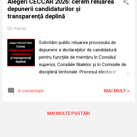
Alegeri CECCAR 2026: cerem reluarea
consolidate în ultimul deceniu, a transformat
depunerii candidaturilor și
lipsa de transparență în regulă. Alegerile
transparență deplină
pentru consiliile filialelor și comisiile de
disciplină au fost coborâte la rangul unui
03 martie
exercițiu ținut departe de membrii Corpului
profesional. Declarațiile de candidatură, care
Solicităm public reluarea procesului de
înainte de 2016 erau mediatizate în mod real,
depunere a declarațiilor de candidatură
au fost publicate pe site-urile filialelor târziu,
pentru funcțiile de membru în Consiliul
discret și cu numai 3 zile înainte de
superior, Consiliile filialelor și în Comisiile de
termenul-limită. Membrii nu au fost informați
disciplină teritoriale. Procesul electoral
nici măcar asupra numărului de locuri
demarat la nivelul filialelor CECCAR este, în
eligibile. Iar acolo unde au apărut mai multe
forma actuală, viciat: lipsesc transparența,
candidaturi decât locuri disponibile, candidații
MAI MULT »
6 comentarii
informarea completă și respectarea unor
ca...
cerințe procedurale elementare în raporturile
conducerii cu propriii membri. În data de 17
MAI MULTE POSTĂRI
februarie 2026, într-un cadru de maximă
discreție, pe paginile de internet ale filialelor
și pe pagina de internet a Corpului Central au