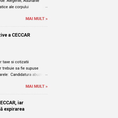
e. Alegerile, Adunările
tice ale corpului
ui Șova Robert Aurelian și a
MAI MULT »
nță în regulă. Alegerile
nui exercițiu ținut departe de
6 erau mediatizate în mod
uzive a CECCAR
nainte de termenul-limită.
Iar acolo unde au apărut mai
 taxe si cotizatii
 trebuie sa fie supuse
arele: Candidatura abuziva
ru a fi validat de Conferinta
MAI MULT »
mbrie 2014 și a avut două
când a început mandatul
arie 2023 in urma
 CECCAR, iar
elian care in acel moment
pă expirarea
Aurelian putea ocupa funcția