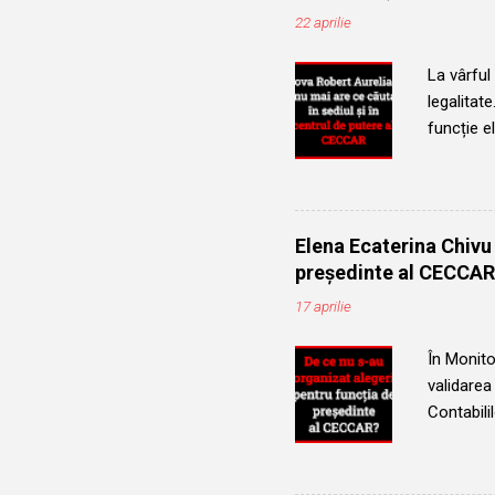
de Președ
22 aprilie
La vârful
legalitat
funcție e
mecanism 
Șova Robe
profesion
după ce 
Elena Ecaterina Chivu 
a cerut v
președinte al CECCAR
control. 
17 aprilie
adevărat,
În Monito
validarea
Contabili
clar și, t
respectiv
mandatul 