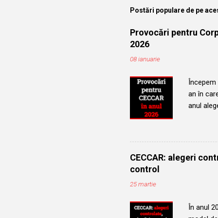
Postări populare de pe ace
Provocări pentru Corpu
2026
08 ianuarie
Începem u
an în car
anul alege
evoluția 
Vom urmăr
persoane,
a partici
CECCAR: alegeri contr
Robert Au
control
anul 2025
25 martie
ocupând f
În anul 2