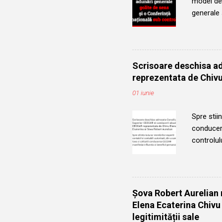
model de 
generale
profesion
complicit
pentru con
membrii C
Scrisoare deschisa a
real, au f
reprezentata de Chivu
Membrii n
01 iunie
multe cand
Spre stiin
conducere
controlu
si ilegal
Nationala
mandate d
următorul
Șova Robert Aurelian n
neregulil
Elena Ecaterina Chivu
detinea f
legitimității sale