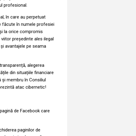
ul profesional.
nal, în care au perpetuat
le făcute în numele profesiei
puși la orice compromis
iitor președinte ales ilegal
le și avantajele pe seama
 transparență, alegerea
țile din situațiile financiare
ă și membru în Consiliul
eprezintă atac cibernetic!
 pagină de Facebook care
chiderea paginilor de