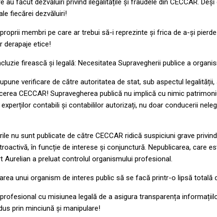
e au făcut dezvăluiri privind ilegalitățile și fraudele din CECCAR. Deș
e fiecărei dezvăluiri!
proprii membri pe care ar trebui să-i reprezinte și frica de a-și pierde 
r derapaje etice!
luzie firească și legală: Necesitatea Supravegherii publice a organis
une verificare de către autoritatea de stat, sub aspectul legalității, a
cerea CECCAR! Supravegherea publică nu implică cu nimic patrimoniu
 experților contabili și contabililor autorizați, nu doar conducerii nel
rile nu sunt publicate de către CECCAR ridică suspiciuni grave privind 
etroactivă, în funcție de interese și conjunctură. Nepublicarea, care es
 Aurelian a preluat controlul organismului profesional.
area unui organism de interes public să se facă printr-o lipsă totală
 profesional cu misiunea legală de a asigura transparența informațiilo
ndus prin minciună și manipulare!