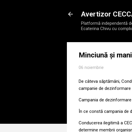
Avertizor CEC
Platformă independentă de 
Ecaterina Chivu cu compli
Minciună și manip
06 noiembrie
De câteva săptămâni, Conduc
campanie de dezinformare a
Campania de dezinformare se
În ce constă campania de 
Conducerea ilegitimă a CECC
determine membrii organismu