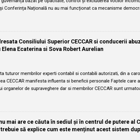
guvernanță bazat pe opacitate, control și excluderea vocilor incomod
 și Conferința Națională nu au mai funcționat ca mecanisme democra
al, ci ca instrumente puse în slujba unei conduceri care, sub marca l
ăților consolidate în ultimul deceniu, a transformat lipsa de transpare
siliile filialelor și comisiile de disciplină au fost coborâte la rangul u
orpului profesional. Declarațiile de candidatură, care înainte de 201
dresata Consiliului Superior CECCAR si conducerii ab
ost publicate pe site-urile filialelor târziu, discret și cu numai 3 zile î
 Elena Ecaterina si Sova Robert Aurelian
u au fost informați nici măcar asupra numărului de locuri eligibile. 
idaturi decât locuri disponibile, candidații ca...
ta tuturor membrilor experti contabil si contabili autorizati, din a caror
a CECCAR manifesta influenta si beneficii personale Faptele care ar
lui organelor de supraveghere dar si membrilor CECCAR sunt urmato
a a lui Sova Robert Aurelian, acesta neindeplinind conditiile legale pent
 CECCAR din 7 aprile 2025: Șova Robert Aurelian a fost ales în octo
e câte 4 ani. Cel de-al doilea mandat a încetat in octombrie 2022, 
ui președinte ales, domnul Bunea Ștefan, care a demisionat în febru
u mai are ce căuta în sediul și în centrul de putere al
or constate in contabilitatea CECCAR si ascunse de Sova Robert Aur
 trebuie să explice cum este menținut acest sistem du
unctia de vicepresedinte. Conform prevederilor legale, Șova Robert 