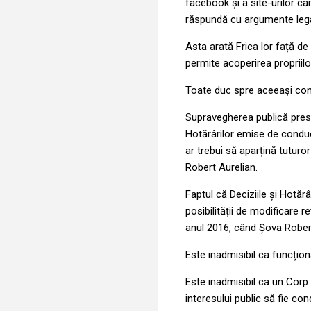
facebook și a site-urilor car
răspundă cu argumente legal
Asta arată Frica lor față de 
permite acoperirea propriilo
Toate duc spre aceeași conc
Supravegherea publică presup
Hotărârilor emise de condu
ar trebui să aparțină tuturor
Robert Aurelian.
Faptul că Deciziile și Hotărâ
posibilității de modificare r
anul 2016, când Șova Robert
Este inadmisibil ca funcțion
Este inadmisibil ca un Corp
interesului public să fie co