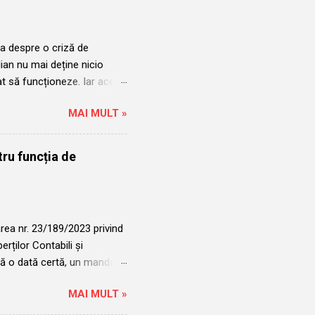
ain...
a despre o criză de
ian nu mai deține nicio
at să funcționeze. Iar acest
din timp. Încă din 2021,
MAI MULT »
ducerea Corpului
n Mihu a devenit incomod
a a devenit incomod după ce
tru funcția de
e, s-a instalat o formulă de
eședinte care a condus cu
rârea nr. 23/189/2023 privind
erților Contabili și
tă o dată certă, un mandat
potrivit cadrului legal,
MAI MULT »
 funcționare al CECCAR,
buie făcută cu un an înainte