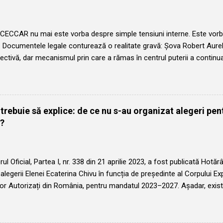
inte CECCAR începând cu octombrie 2026 și poate fi ales cu un an în
 CECCAR nu mai este vorba despre simple tensiuni interne. Este vorb
e. Documentele legale conturează o realitate gravă: Șova Robert Aurel
lectivă, dar mecanismul prin care a rămas în centrul puterii a continu
nu s-a construit singur. Firul evenimentelor descrie un plan pregătit 
rt Aurelian își anunța în cercurile de încredere continuitatea la con
al. Apoi, oricine a încercat să conducă efectiv a ieșit din joc. Ștefa
a vorbit despre reconstrucția din temelii a CECCAR. Alexandru Bune
trebuie să explice: de ce nu s-au organizat alegeri pen
erificări în contabilitatea organizației. În locul unei succesiuni normal
?
În acest punct intră decisiv în scenă Elena Ecaterina Chivu. Nu ca pr
 ci ca persoana care a asigurat acoperirea formală pentru o puter...
rul Oficial, Partea I, nr. 338 din 21 aprilie 2023, a fost publicată Hotă
 alegerii Elenei Ecaterina Chivu în funcția de președinte al Corpului Exp
lor Autorizați din România, pentru mandatul 2023–2027. Așadar, exis
eoretic, reguli la fel de clare privind succesiunea la vârful CECCAR. Tot 
 Ordonanța Guvernului nr. 65/1994 și Regulamentul de organizare și
președintelui este de patru ani, iar alegerea viitorului președinte tre