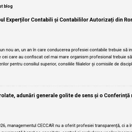
st blog
l Experților Contabili și Contabililor Autorizați din Ro
n nou an, un an în care conducerea profesiei contabile trebuie să in
e cei care au confiscat cel mai mare organism profesional trebuie să
rilor pentru consiliul superior, consiliile filialelor și comisiile de disci
normală și legală a organismului nu poate permite succedarea pe func
i și vom comunica membrilor organismului perpetuarea rotației în f
 atât la nivel central cât și la nivel local. Fiecare membru al Corpulu
pa la conducerea acestuia, în mod democratic. Este anul în care preș
olate, adunări generale golite de sens și o Conferință 
relian va trebui să ia o decizie grea pentru propria persoană: să acce
, cu complicitatea Consiliului superior și a președinților de filiale, 
uncția de președinte nelegitim. ...
026, managementul CECCAR nu a oferit profesiei transparență, ci a î