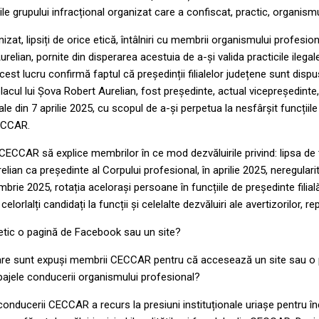
le grupului infracțional organizat care a confiscat, practic, organism
anizat, lipsiți de orice etică, întâlniri cu membrii organismului profesio
urelian, pornite din disperarea acestuia de a-și valida practicile ilega
Acest lucru confirmă faptul că președinții filialelor județene sunt dis
cul lui Șova Robert Aurelian, fost președinte, actual vicepreședinte, v
ale din 7 aprilie 2025, cu scopul de a-și perpetua la nesfârșit funcții
CECCAR.
 CECCAR să explice membrilor în ce mod dezvăluirile privind: lipsa de
elian ca președinte al Corpului profesional, în aprilie 2025, neregularită
rie 2025, rotația acelorași persoane în funcțiile de președinte filial
celorlalți candidați la funcții și celelalte dezvăluiri ale avertizorilor, r
etic o pagină de Facebook sau un site?
care sunt expuși membrii CECCAR pentru că accesează un site sau o
pajele conducerii organismului profesional?
 conducerii CECCAR a recurs la presiuni instituționale uriașe pentru în