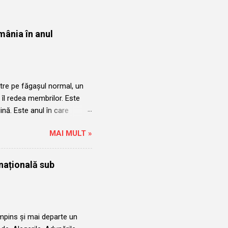
mânia în anul
tre pe făgașul normal, un
 îl redea membrilor. Este
plină. Este anul în care
ții a acelorași persoane.
MAI MULT »
uncții a acelorași
i profesional are dreptul de
edintele ales ilegal Șova
națională sub
pte că a candidat ilegal în
sau să meargă mai departe
mpins și mai departe un