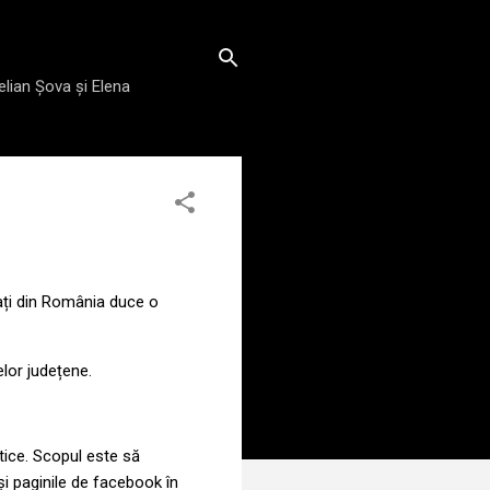
elian Șova și Elena
zați din România duce o
lor județene.
tice. Scopul este să
și paginile de facebook în