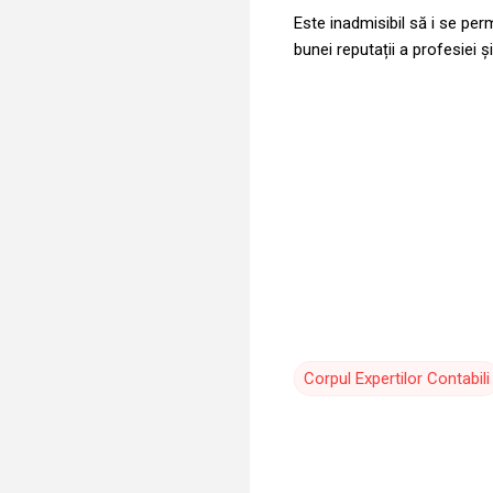
Este inadmisibil să i se per
bunei reputații a profesiei 
Corpul Expertilor Contabili
C
o