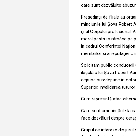
care sunt dezvăluite abuzuri
Președinții de filiale au org
minciunile lui Șova Robert A
și al Corpului profesional. 
moral pentru a rămâne pe pla
în cadrul Conferinței Națion
membrilor și a reputației 
Solicităm public conducerii
ilegală a lui Șova Robert Aur
depuse și redepuse în octomb
Superior, invalidarea tuturor 
Cum reprezintă atac cibern
Care sunt amenințările la 
face dezvăluiri despre dera
Grupul de interese din jurul