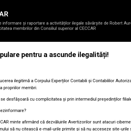
Treceți la conținutul principal
CAR
informare și raportare a activităților ilegale săvârșite de Robert Aur
citatea membrilor din Consiliul superior al CECCAR
ulare pentru a ascunde ilegalități!
erea ilegitimă a Corpului Experților Contabili și Contabililor Autori
 propriilor membri.
 desfășoară cu complicitatea și prin intermediul președinților filiale
dezinformare?
AR minte afirmând că dezvăluirile Avertizorilor sunt atacuri ciberne
lui să nu citească e-mail-urile primite și să nu acceseze site-urile 