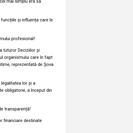
i cel mai simplu era să
funcțiile și influența care le
mului profesional!
 tuturor Deciziilor și
l organismului care în fapt
egitime, reprezentată de Șova
legalitatea lor și a
te obligatorie, a început din
 de transparență!
r financiare destinate