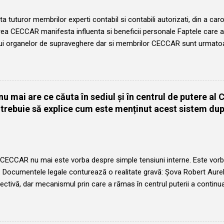
ta tuturor membrilor experti contabil si contabili autorizati, din a caror
a CECCAR manifesta influenta si beneficii personale Faptele care ar
lui organelor de supraveghere dar si membrilor CECCAR sunt urmato
a a lui Sova Robert Aurelian, acesta neindeplinind conditiile legale pent
 CECCAR din 7 aprile 2025: Șova Robert Aurelian a fost ales în octo
e câte 4 ani. Cel de-al doilea mandat a încetat in octombrie 2022, 
ui președinte ales, domnul Bunea Ștefan, care a demisionat în febru
u mai are ce căuta în sediul și în centrul de putere al
or constate in contabilitatea CECCAR si ascunse de Sova Robert Aur
 trebuie să explice cum este menținut acest sistem du
unctia de vicepresedinte. Conform prevederilor legale, Șova Robert 
inte CECCAR începând cu octombrie 2026 și poate fi ales cu un an în
 CECCAR nu mai este vorba despre simple tensiuni interne. Este vorb
e. Documentele legale conturează o realitate gravă: Șova Robert Aurel
lectivă, dar mecanismul prin care a rămas în centrul puterii a continu
nu s-a construit singur. Firul evenimentelor descrie un plan pregătit 
rt Aurelian își anunța în cercurile de încredere continuitatea la con
al. Apoi, oricine a încercat să conducă efectiv a ieșit din joc. Ștefa