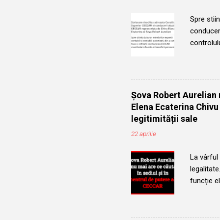
Spre stiin
conducere
controlu
si ilegal
Nationala
mandate d
următorul
Șova Robert Aurelian n
neregulil
Elena Ecaterina Chivu
detinea f
legitimității sale
de Președ
22 aprilie
La vârful
legalitat
funcție e
mecanism 
Șova Robe
profesion