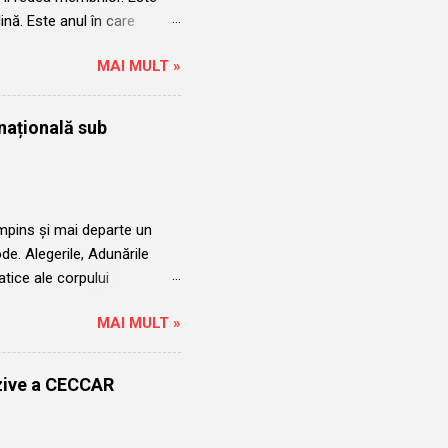
plină. Este anul în care
ții a acelorași persoane.
MAI MULT »
uncții a acelorași
i profesional are dreptul de
edintele ales ilegal Șova
națională sub
pte că a candidat ilegal în
sau să meargă mai departe
mpins și mai departe un
e. Alegerile, Adunările
tice ale corpului
ui Șova Robert Aurelian și a
MAI MULT »
nță în regulă. Alegerile
nui exercițiu ținut departe de
6 erau mediatizate în mod
uzive a CECCAR
nainte de termenul-limită.
Iar acolo unde au apărut mai