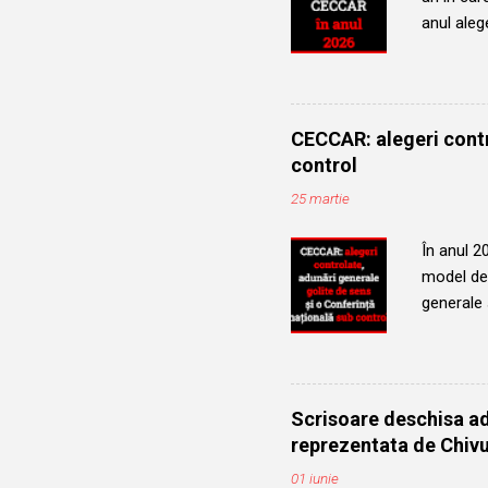
anul alege
evoluția 
Vom urmăr
persoane,
a partici
CECCAR: alegeri contr
Robert Au
control
anul 2025
25 martie
ocupând f
În anul 2
model de 
generale
profesion
complicit
pentru con
membrii C
Scrisoare deschisa a
real, au f
reprezentata de Chivu
Membrii n
01 iunie
multe cand