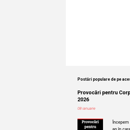
i
Postări populare de pe ace
Provocări pentru Corpu
2026
08 ianuarie
Începem u
an în car