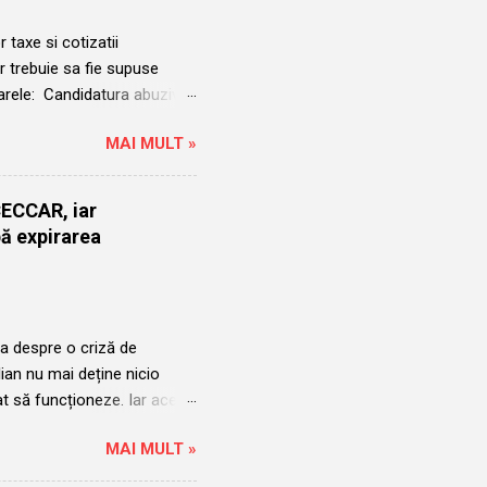
 taxe si cotizatii
 trebuie sa fie supuse
arele: Candidatura abuziva
ru a fi validat de Conferinta
MAI MULT »
mbrie 2014 și a avut două
când a început mandatul
arie 2023 in urma
 CECCAR, iar
elian care in acel moment
pă expirarea
Aurelian putea ocupa funcția
ain...
a despre o criză de
ian nu mai deține nicio
at să funcționeze. Iar acest
din timp. Încă din 2021,
MAI MULT »
ducerea Corpului
n Mihu a devenit incomod