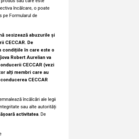
-a produs sau care este
ectiva încălcare, o poate
ris pe Formularul de
nă sesizează abuzurile și
erii CECCAR. De
condițiile în care este o
 Șova Robert Aurelian va
a conducerii CECCAR (vezi
tor alți membri care au
ext, conducerea CECCAR
emnalează încălcări ale legii
tegritate sau alte autorități
fășoară activitatea
. De
e