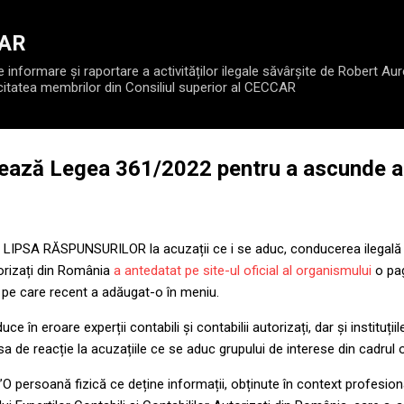
Treceți la conținutul principal
CAR
informare și raportare a activităților ilegale săvârșite de Robert Aur
citatea membrilor din Consiliul superior al CECCAR
ază Legea 361/2022 pentru a ascunde a
 LIPSA RĂSPUNSURILOR la acuzații ce i se aduc, conducerea ilegală a
torizați din România
a antedatat pe site-ul oficial al organismului
o pa
”, pe care recent a adăugat-o în meniu.
e în eroare experții contabili și contabilii autorizați, dar și instituțiil
 lipsa de reacție la acuzațiile ce se aduc grupului de interese din cadrul
 persoană fizică ce deține informații, obținute în context profesional