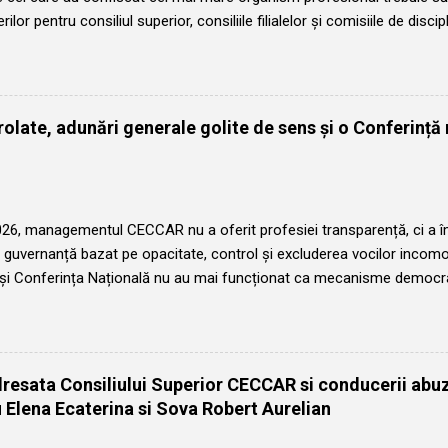
rilor pentru consiliul superior, consiliile filialelor și comisiile de disci
normală și legală a organismului nu poate permite succedarea pe func
i și vom comunica membrilor organismului perpetuarea rotației în f
 atât la nivel central cât și la nivel local. Fiecare membru al Corpulu
pa la conducerea acestuia, în mod democratic. Este anul în care preș
olate, adunări generale golite de sens și o Conferință 
relian va trebui să ia o decizie grea pentru propria persoană: să acce
, cu complicitatea Consiliului superior și a președinților de filiale, 
uncția de președinte nelegitim. ...
026, managementul CECCAR nu a oferit profesiei transparență, ci a î
guvernanță bazat pe opacitate, control și excluderea vocilor incomod
 și Conferința Națională nu au mai funcționat ca mecanisme democra
al, ci ca instrumente puse în slujba unei conduceri care, sub marca l
ăților consolidate în ultimul deceniu, a transformat lipsa de transpare
siliile filialelor și comisiile de disciplină au fost coborâte la rangul u
orpului profesional. Declarațiile de candidatură, care înainte de 201
dresata Consiliului Superior CECCAR si conducerii ab
ost publicate pe site-urile filialelor târziu, discret și cu numai 3 zile î
 Elena Ecaterina si Sova Robert Aurelian
u au fost informați nici măcar asupra numărului de locuri eligibile. 
idaturi decât locuri disponibile, candidații ca...