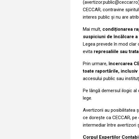
(avertizor.public@ceccar.ro
CECCAR, contravine spiritulu
interes public și nu are atri
Mai mult,
condiționarea rap
suspiciuni de încălcare a 
Legea prevede în mod clar că
evita
represaliile sau trat
Prin urmare,
încercarea CE
toate raportările, inclusi
accesului public sau instituț
Pe lângă demersul ilogic al 
lege.
Avertizorii au posibilitatea 
ce dorește ca CECCAR, pe ca
intermediar între avertizori și
Corpul Experților Contabili