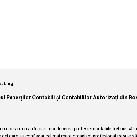
st blog
l Experților Contabili și Contabililor Autorizați din Ro
n nou an, un an în care conducerea profesiei contabile trebuie să in
e cei care au confiscat cel mai mare organism profesional trebuie să