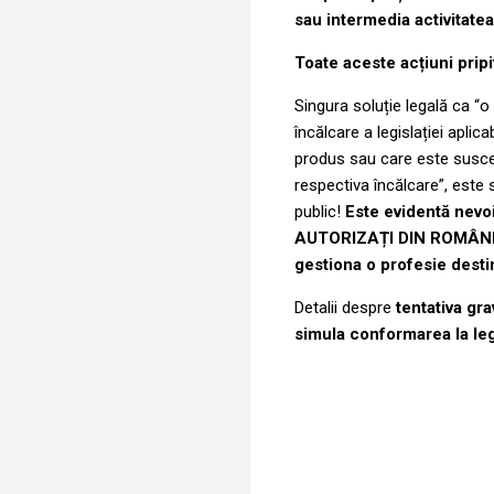
sau intermedia activitatea
Toate aceste acțiuni pri
Singura soluție legală ca “o
încălcare a legislației a
produs sau care este suscep
respectiva încălcare”, este 
public!
Este evidentă nev
AUTORIZAȚI DIN ROMÂNIA, p
gestiona o profesie destin
Detalii despre
tentativa gr
simula conformarea la l