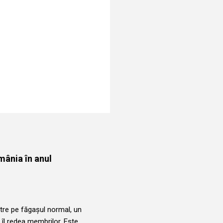
mânia în anul
tre pe făgașul normal, un
 îl redea membrilor. Este