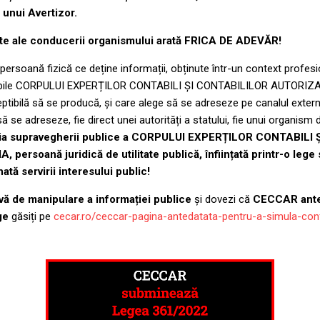
 unui Avertizor.
pite ale conducerii organismului arată FRICA DE ADEVĂR!
 persoană fizică ce deține informații, obținute într-un context profesio
plicabile CORPULUI EXPERȚILOR CONTABILI ȘI CONTABILILOR AUTORIZ
tibilă să se producă, și care alege să se adreseze pe canalul extern
să se adreseze, fie direct unei autorități a statului, fie unui organism
oia supravegherii publice a CORPULUI EXPERȚILOR CONTABILI
ersoană juridică de utilitate publică, înființată printr-o lege 
ată servirii interesului public!
avă de manipulare a informației publice
și dovezi că
CECCAR anted
ege
găsiți pe
cecar.ro/ceccar-pagina-antedatata-pentru-a-simula-con