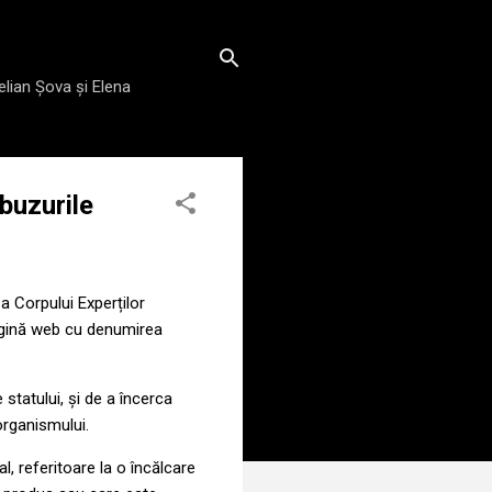
elian Șova și Elena
buzurile
 Corpului Experților
gină web cu denumirea
e statului, și de a încerca
 organismului.
, referitoare la o încălcare