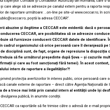
ului Experților Contabili și Contabililor Autorizați din România, care s
 și care alege să se adreseze pe canalul extern pentru a raporta resp
elor de raportare următoare: ...on-line pe site-ul www.ceccar.ro; în sc
.public@ceccar.ro; poștă la adresa CECCAR”.
rii abuzive și ilegitime a CECCAR este evidentă: dacă o persoa
e conducerea CECCAR, are posibilitatea să se adreseze conduc
buie să furnizeze conducerii CECCAR datele de identificare. În 
în cadrul organismului că orice persoană care îl deranjează pe
e de disciplină sunt, de fapt, organe de represiune la dispoziți
trebuia să fie următorul președinte după Șova – și cazurile mul
afirmații și care au fost sancționați fără temei). În acest cont
lului intern de raportare a ilegalităților?!
rivind protecția avertizorilor în interes public, orice persoană care s
scă canale externe de raportare – direct către Agenția Națională de In
ia de a trece mai întâi prin canalul intern al entității unde își des
ivulgarea publică, în anumite condiții.
a CECCAR ca raportările să fie trimise către o adresă de e-mail propri