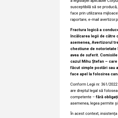
a legislației aplicabile Corp
susceptibilă să se producă,
face prin utilizarea mijloac
raportare; e-mail avertizor
Fractura logică a conduce
încălcarea legii de cătr
asemenea, Avertizorul tre
chestiune de notorietate 
avea de suferit. Comisiil
cazul Mihu Ștefan – care 
făcut simple postări sau 
face apel la folosirea cana
Conform Legii nr. 361/2022 p
are dreptul legal să folosea
competente –
fără obligaț
asemenea, legea permite și d
În acest context, insistenț