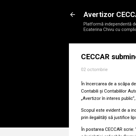
Avertizor CEC
Platformă independentă de 
Ecaterina Chivu cu compli
CECCAR submine
02 octombrie
În încercarea de a scăpa de
Contabili și Contabililor Au
„Avertizor în interes public
Scopul este evident de a induc
prin ilegalități să justifice
În postarea CECCAR scrie: ”O