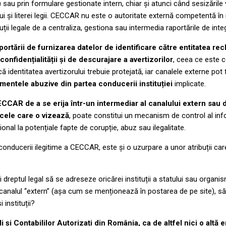
) sau prin formulare gestionate intern, chiar și atunci când sesizări
i și literei legii. CECCAR nu este o autoritate externă competentă în 
buții legale de a centraliza, gestiona sau intermedia raportările de inte
ortării de furnizarea datelor de identificare către entitatea re
confidențialității și de descurajare a avertizorilor
, ceea ce este co
 identitatea avertizorului trebuie protejată, iar canalele externe pot f
amentele abuzive din partea conducerii instituției
implicate.
CCAR de a se erija într-un intermediar al canalului extern sau d
v cele care o vizează
, poate constitui un mecanism de control al info
ional la potențiale fapte de corupție, abuz sau ilegalitate.
conducerii ilegitime a CECCAR, este și o uzurpare a unor atribuții care
și dreptul legal să se adreseze oricărei instituții a statului sau organ
nalul “extern” (așa cum se menționează în postarea de pe site), să f
 instituții?
 și Contabililor Autorizați din România, ca de altfel nici o altă e