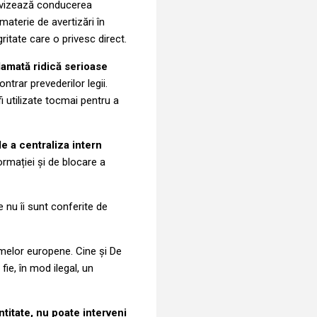
le vizează conducerea
materie de avertizări în
gritate care o privesc direct.
clamată ridică serioase
ntrar prevederilor legii.
i utilizate tocmai pentru a
e a centraliza intern
rmației și de blocare a
 nu îi sunt conferite de
ismelor europene. Cine și De
ie, în mod ilegal, un
ntitate, nu poate interveni