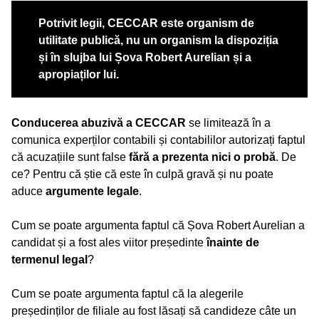
Potrivit legii, CECCAR este organism de
utilitate publică, nu un organism la dispoziția
și în slujba lui Șova Robert Aurelian și a
apropiaților lui.
Conducerea abuzivă a CECCAR
se limitează în a
comunica experților contabili și contabililor autorizați faptul
că acuzațiile sunt false
fără a prezenta nici o probă
. De
ce? Pentru că știe că este în culpă gravă și nu poate
aduce
argumente legale
.
Cum se poate argumenta faptul că Șova Robert Aurelian a
candidat și a fost ales viitor președinte
înainte de
termenul legal
?
Cum se poate argumenta faptul că la alegerile
președinților de filiale au fost lăsați să candideze câte un