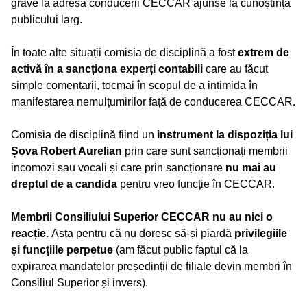
grave la adresa conducerii CECCAR ajunse la cunoștința
publicului larg.
În toate alte situații comisia de disciplină a fost
extrem de
activă în a sancționa experți contabili
care au făcut
simple comentarii, tocmai în scopul de a intimida în
manifestarea nemulțumirilor față de conducerea CECCAR.
Comisia de disciplină fiind un
instrument la dispoziția lui
Șova Robert Aurelian
prin care sunt sancționați membrii
incomozi sau vocali și care prin sancționare
nu mai au
dreptul de a candida
pentru vreo funcție în CECCAR.
Membrii Consiliului Superior CECCAR nu au nici o
reacție.
Asta pentru că nu doresc să-și piardă
privilegiile
și funcțiile
perpetue
(am făcut public faptul că la
expirarea mandatelor președinții de filiale devin membri în
Consiliul Superior și invers).