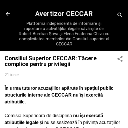
Treceți la conținutul principal
Avertizor CECCAR
Platformă independentă de informare și
raportare a activităților ilegale săvârșite de
Robert Aurelian Șova și Elena Ecaterina Chivu cu
complicitatea membrilor din Consiliul superior al
CECCAR
Consiliul Superior CECCAR: Tăcere
complice pentru privilegii
21 iunie
În urma tuturor acuzațiilor apărute în spațiul public
structurile interne ale CECCAR nu își exercită
atribuțiile.
Comisia Superioară de disciplină
nu își exercită
atribuțiile legale
și nu se sesizează în privința acuzațiilor