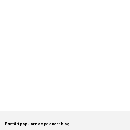
e
n
t
a
r
i
i
Postări populare de pe acest blog