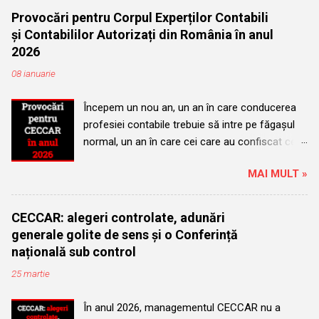
Provocări pentru Corpul Experților Contabili
și Contabililor Autorizați din România în anul
2026
08 ianuarie
Începem un nou an, un an în care conducerea
profesiei contabile trebuie să intre pe făgașul
normal, un an în care cei care au confiscat cel
mai mare organism profesional trebuie să îl
MAI MULT »
redea membrilor. Este anul alegerilor pentru
consiliul superior, consiliile filialelor și comisiile
de disciplină. Este anul în care evoluția normală
CECCAR: alegeri controlate, adunări
și legală a organismului nu poate permite
generale golite de sens și o Conferință
succedarea pe funcții a acelorași persoane.
națională sub control
Vom urmări și vom comunica membrilor
25 martie
organismului perpetuarea rotației în funcții a
acelorași persoane, atât la nivel central cât și la
În anul 2026, managementul CECCAR nu a
nivel local. Fiecare membru al Corpului